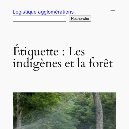
Aller
Logistique agglomérations
au
Recherche
Recherche
contenu
Étiquette :
Les
indigènes et la forêt