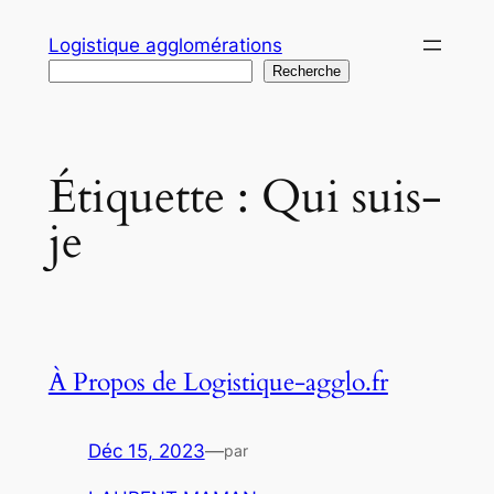
Aller
Logistique agglomérations
au
Recherche
Recherche
contenu
Étiquette :
Qui suis-
je
À Propos de Logistique-agglo.fr
Déc 15, 2023
—
par