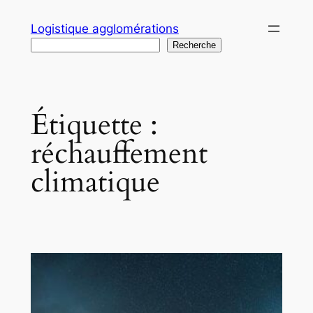
Aller
Logistique agglomérations
au
Recherche
Recherche
contenu
Étiquette :
réchauffement
climatique