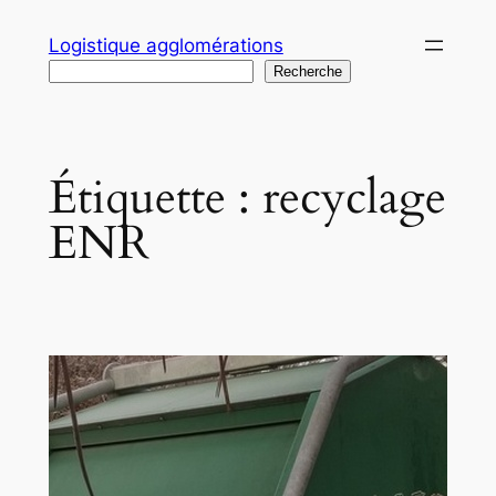
Aller
Logistique agglomérations
au
Recherche
Recherche
contenu
Étiquette :
recyclage
ENR