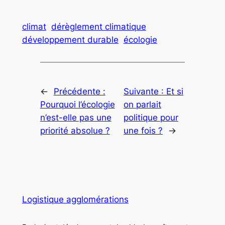
climat
dérèglement climatique
développement durable
écologie
←
Précédente :
Suivante :
Et si
Pourquoi l’écologie
on parlait
n’est-elle pas une
politique pour
priorité absolue ?
une fois ?
→
Logistique agglomérations